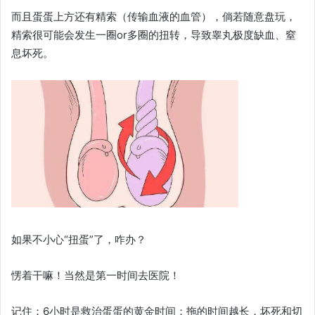
而且蛋蛋上方还有精索（传输血液的血管），倘若随意盘玩，
精索很可能会发生一圈or多圈的扭转，导致睾丸极度缺血、窒
息坏死。
如果不小心“扭蛋”了，咋办？
愣着干嘛！当然是第一时间去医院！
记住：6小时是救治蛋蛋的黄金时间；拖的时间越长，坏死和切