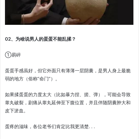
02、为啥说男人的蛋蛋不能乱揉？
①易碎
蛋蛋手感虽好，但它外面只有薄薄一层阴囊，是男人身上最脆
弱的地方（俗称“命门”）。
如果揉蛋蛋的力度太大（比如暴力捏、搓、弹），可能会导致
睾丸破裂，剧痛从睾丸延伸至下腹位置，并且伴随阴囊肿大和
皮下淤血。
蛋疼的滋味，各位老爷们肯定比我更清楚. . .