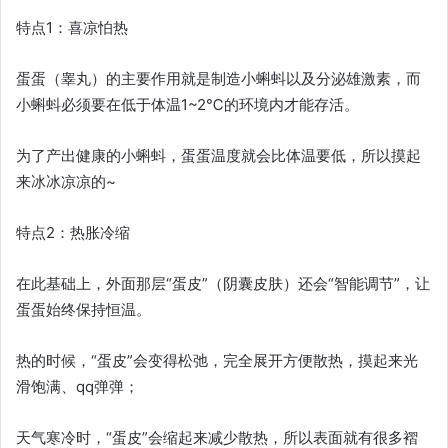
特点1：喜凉怕热
蛋蛋（睾丸）的主要作用就是制造小蝌蚪以及分泌雄激素，而
小蝌蚪必须要在低于体温1~2℃的环境内才能存活。
为了产出健康的小蝌蚪，蛋蛋温度就会比体温要低，所以摸起
来冰冰凉凉的~
特点2：热胀冷缩
在此基础上，外面那层“蛋皮”（阴囊皮肤）还会“智能调节”，让
蛋蛋始终保持恒温。
热的时候，“蛋皮”会变得松弛，完全展开方便散热，摸起来光
滑饱满、qq弹弹；
天气寒冷时，“蛋皮”会缩起来减少散热，所以表面就有很多褶