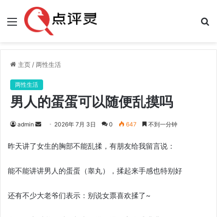
菜
单
主页
/
两性生活
两性生活
男人的蛋蛋可以随便乱摸吗
admin
发
2026年 7月 3日
0
647
不到一分钟
送
昨天讲了女生的胸部不能乱揉，有朋友给我留言说：
邮
件
能不能讲讲男人的蛋蛋（睾丸），揉起来手感也特别好
还有不少大老爷们表示：别说女票喜欢揉了~