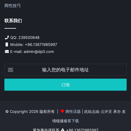
两性技巧
联系我们
QQ: 239500648
Mobile: +86.13671985997
E-mail: admin@dp0.com
输
入
您
的
电
子
邮
件
© Copyright 2026 版权所有 |
两性话题
| 此站点由
点评灵
承办 友
地
情链接
极客下载
址
紧急事件请联系
+86.13671985997