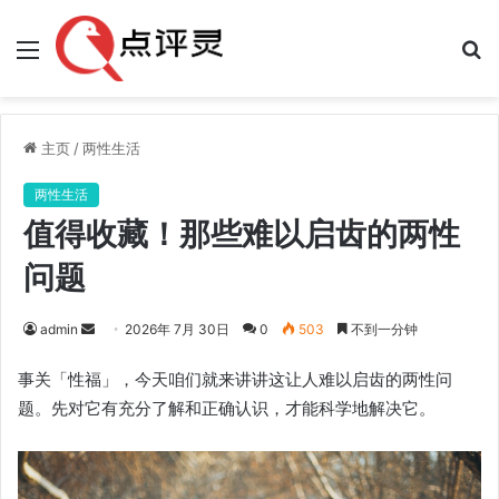
菜
搜
单
索
主页
/
两性生活
两性生活
值得收藏！那些难以启齿的两性
问题
发
admin
2026年 7月 30日
0
503
不到一分钟
送
事关「性福」，今天咱们就来讲讲这让人难以启齿的两性问
邮
题。先对它有充分了解和正确认识，才能科学地解决它。
件