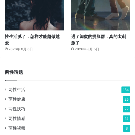
性生活腻了，怎样才能越做越
进了闺蜜的提肛群，真的太刺
爱
激了
2026年 8月 6日
2026年 8月 5日
两性话题
两性生活
134
两性健康
25
两性技巧
22
两性情感
14
两性视频
8