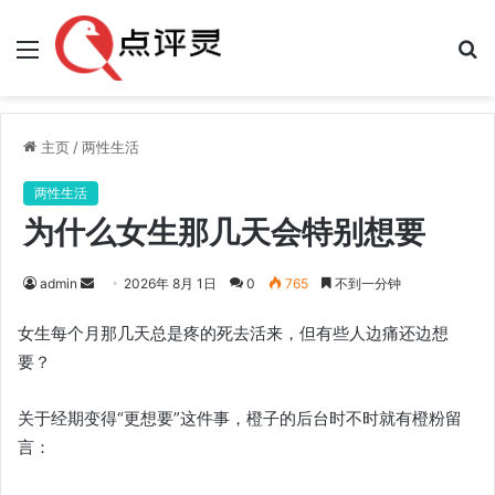
菜
搜
单
索
主页
/
两性生活
两性生活
为什么女生那几天会特别想要
发
admin
2026年 8月 1日
0
765
不到一分钟
送
女生每个月那几天总是疼的死去活来，但有些人边痛还边想
邮
要？
件
关于经期变得“更想要”这件事，橙子的后台时不时就有橙粉留
言：