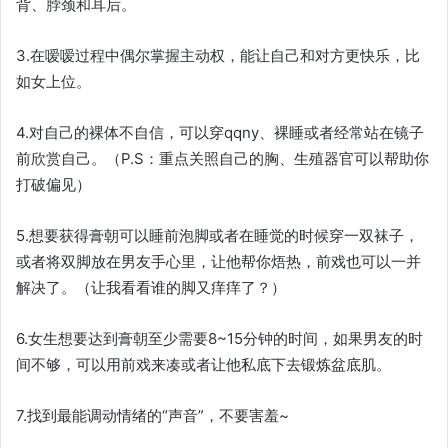
背、脖颈和耳后。
3.在嗳嗳过程中偶尔掌握主动权，能让自己和对方更快乐，比
如女上位。
4.对自己的裸体不自信，可以穿qqny、裸睡或者经常站在镜子
前欣赏自己。（P.S：重点关照自己的胸、生殖器官可以帮助你
打破偏见）
5.想要获得膏朝可以睡前泡脚或者在睡觉的时候穿一双袜子，
或者将双脚放在男友手心里，让他帮你焐热，前戏也可以一并
解决了。（让我看看谁的脚又痒痒了？）
6.女生想要达到膏朝至少需要8~15分钟的时间，如果男友的时
间不够，可以用前戏来凑或者让他私底下去锻炼盆底肌。
7.找到最能调动情绪的“声音”，不要害羞~