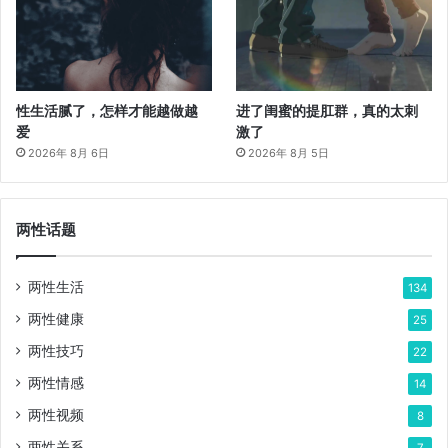
性生活腻了，怎样才能越做越
进了闺蜜的提肛群，真的太刺
爱
激了
2026年 8月 6日
2026年 8月 5日
两性话题
两性生活
134
两性健康
25
两性技巧
22
两性情感
14
两性视频
8
两性关系