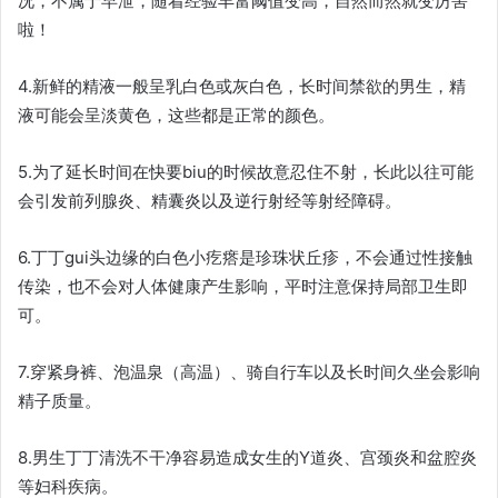
况，不属于早泄，随着经验丰富阈值变高，自然而然就变厉害
啦！
4.新鲜的精液一般呈乳白色或灰白色，长时间禁欲的男生，精
液可能会呈淡黄色，这些都是正常的颜色。
5.为了延长时间在快要biu的时候故意忍住不射，长此以往可能
会引发前列腺炎、精囊炎以及逆行射经等射经障碍。
6.丁丁gui头边缘的白色小疙瘩是珍珠状丘疹，不会通过性接触
传染，也不会对人体健康产生影响，平时注意保持局部卫生即
可。
7.穿紧身裤、泡温泉（高温）、骑自行车以及长时间久坐会影响
精子质量。
8.男生丁丁清洗不干净容易造成女生的Y道炎、宫颈炎和盆腔炎
等妇科疾病。