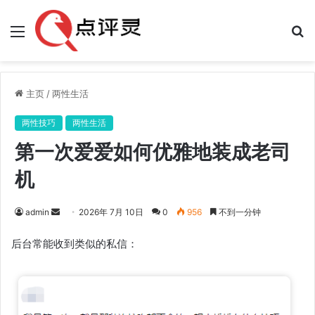
菜
搜
单
索
主页
/
两性生活
两性技巧
两性生活
第一次爱爱如何优雅地装成老司
机
发
admin
2026年 7月 10日
0
956
不到一分钟
送
后台常能收到类似的私信：
邮
件