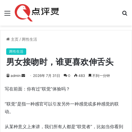
菜
搜
单
索
主页
/
两性生活
两性生活
男女接吻时，谁更喜欢伸舌头
发
admin
2026年 7月 31日
0
483
不到一分钟
送
写在前面：你有过“联觉”体验吗？
邮
件
“联觉”是指一种感官可以引发另外一种感觉或多种感觉的联
动。
从某种意义上来讲，我们所有人都是“联觉者”，比如当你看到